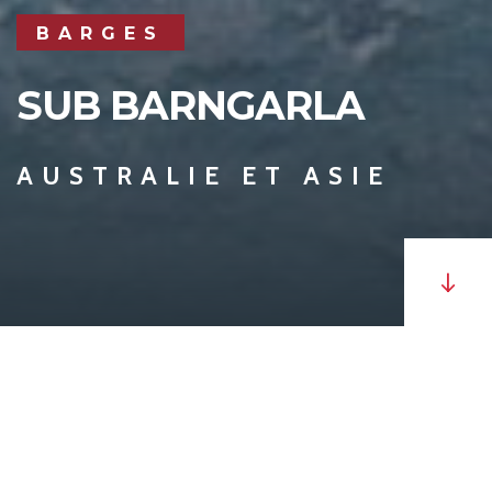
BARGES
SUB BARNGARLA
AUSTRALIE ET ASIE
Le
Barngarla
est une barge autodéchargeante non
propulsée (SUB) qui est jumelée à la barge flottante
de transbordement en mer (FOTB)
Spencer Gulf
.