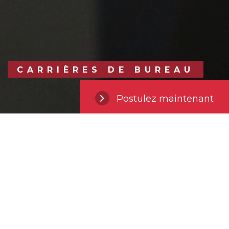
CARRIÈRES DE BUREAU
Postulez maintenant
L’équipe de l’Approvisionnement
de CSL veille à la sélection et à