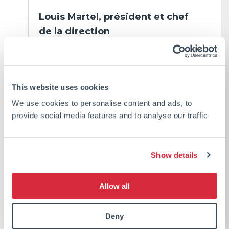
Louis Martel, président et chef
de la direction
Le concours annuel des
Meilleurs
This website uses cookies
employeurs à Montréal
vise à reconnaître les
We use cookies to personalise content and ads, to
provide social media features and to analyse our traffic
employeurs de la grande région de Montréal
qui se démarquent dans leur domaine en
offrant des milieux de travail exceptionnels.
Show details
Allow all
Deny