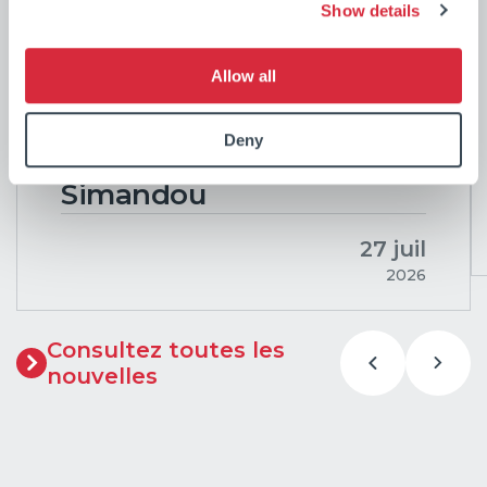
Show details
CSL célèbre la livraison du
premier navire d’une
Allow all
flotte de transbordement
de classe mondiale
Deny
destinée au projet
Simandou
27 juil
2026
Consultez toutes les
nouvelles