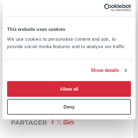
La santé et la sécurité des équipages et
This website uses cookies
employés sont ensemble la plus haute
We use cookies to personalise content and ads, to
priorité chez CSL. Grâce au programme
provide social media features and to analyse our traffic
collaboratif et inclusif SafePartners, CSL
favorise une culture positive de la sécurité
Show details
dans le but ultime d’atteindre zéro blessure.
Allow all
Deny
PARTAGER